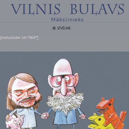
Mākslinieks
IZVĒLNE
[metaslider id="564"]