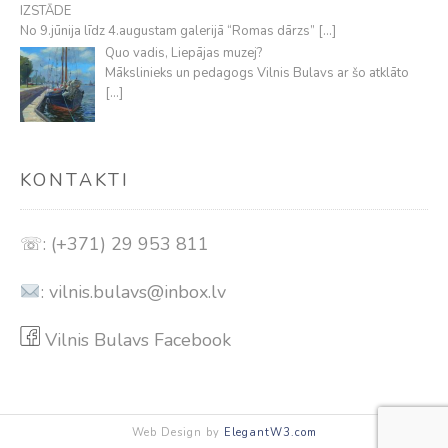
IZSTĀDE
No 9.jūnija līdz 4.augustam galerijā “Romas dārzs”
[…]
Quo vadis, Liepājas muzej?
Mākslinieks un pedagogs Vilnis Bulavs ar šo atklāto
[…]
KONTAKTI
☏: (+371) 29 953 811
:
vilnis.bulavs@inbox.lv
Vilnis Bulavs Facebook
Web Design by
ElegantW3.com