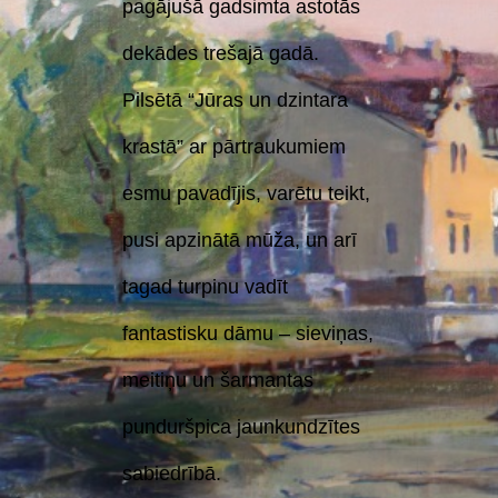
pagājušā gadsimta astotās
dekādes trešajā gadā.
Pilsētā “Jūras un dzintara
krastā” ar pārtraukumiem
esmu pavadījis, varētu teikt,
pusi apzinātā mūža, un arī
tagad turpinu vadīt
fantastisku dāmu – sieviņas,
meitiņu un šarmantas
punduršpica jaunkundzītes
sabiedrībā.