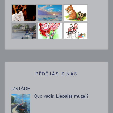
PĒDĒJĀS ZIŅAS
IZSTĀDE
Quo vadis, Liepājas muzej?