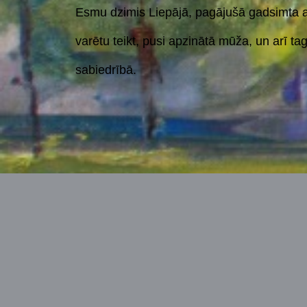
Esmu dzimis Liepājā, pagājušā gadsimta as
varētu teikt, pusi apzinātā mūža, un arī t
sabiedrībā.