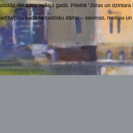
totās dekādes trešajā gadā. Pilsētā “Jūras un dzintara
agad turpinu vadīt fantastisku dāmu – sieviņas, meitiņu 