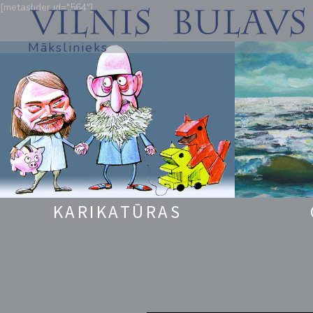
[metaslider id="564"]
Mākslinieks
KARIKATŪRAS