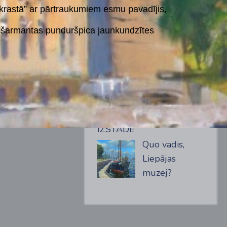
 krastā” ar pārtraukumiem esmu pavadījis,
un šarmantas punduršpica jaunkundzītes
PĒDĒJĀS ZIŅAS
IZSTĀDE
Quo vadis,
Liepājas
muzej?