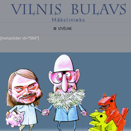
Mākslinieks
IZVĒLNE
[metaslider id="564"]