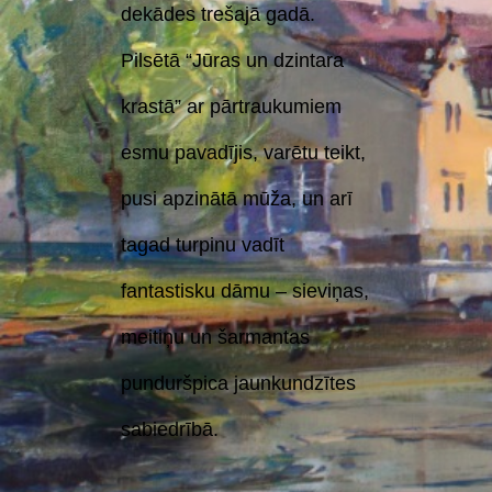
dekādes trešajā gadā.
Pilsētā “Jūras un dzintara
krastā” ar pārtraukumiem
esmu pavadījis, varētu teikt,
pusi apzinātā mūža, un arī
tagad turpinu vadīt
fantastisku dāmu – sieviņas,
meitiņu un šarmantas
punduršpica jaunkundzītes
sabiedrībā.