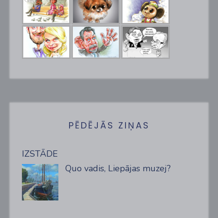
PĒDĒJĀS ZIŅAS
IZSTĀDE
Quo vadis, Liepājas muzej?