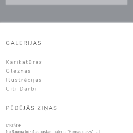
GALERIJAS
Karikatūras
Gleznas
Ilustrācijas
Citi Darbi
PĒDĒJĀS ZIŅAS
IZSTĀDE
No 9.jūnija līdz 4.augustam galerijā “Romas dārzs”
[…]