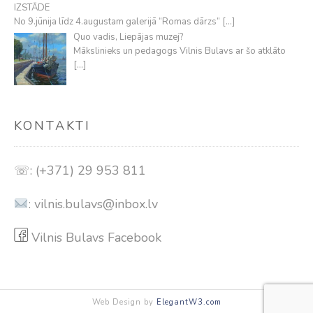
IZSTĀDE
No 9.jūnija līdz 4.augustam galerijā “Romas dārzs”
[…]
Quo vadis, Liepājas muzej?
Mākslinieks un pedagogs Vilnis Bulavs ar šo atklāto
[…]
KONTAKTI
☏: (+371) 29 953 811
:
vilnis.bulavs@inbox.lv
Vilnis Bulavs Facebook
Web Design by
ElegantW3.com