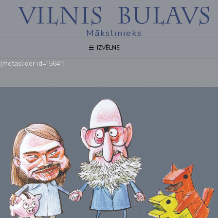
Mākslinieks
IZVĒLNE
[metaslider id="564"]