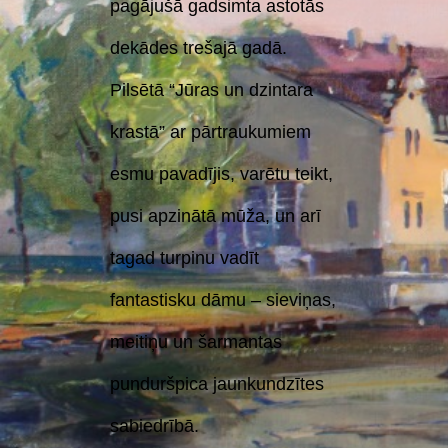
pagājušā gadsimta astotās
dekādes trešajā gadā.
Pilsētā “Jūras un dzintara
krastā” ar pārtraukumiem
esmu pavadījis, varētu teikt,
pusi apzinātā mūža, un arī
tagad turpinu vadīt
fantastisku dāmu – sieviņas,
meitiņu un šarmantas
punduršpica jaunkundzītes
sabiedrībā.