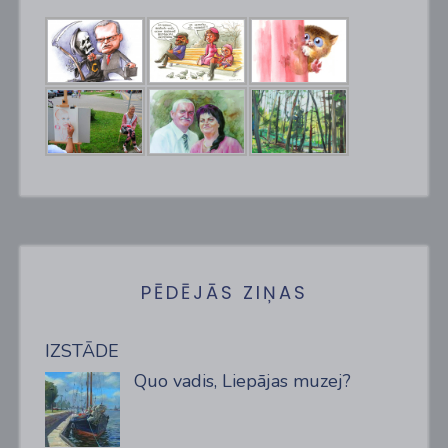
PĒDĒJĀS ZIŅAS
IZSTĀDE
Quo vadis, Liepājas muzej?