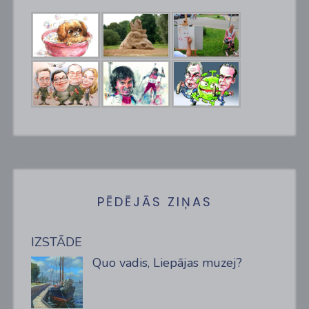
PĒDĒJĀS ZIŅAS
IZSTĀDE
Quo vadis, Liepājas muzej?