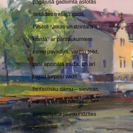
pagājušā gadsimta astotās
dekādes trešajā gadā.
Pilsētā “Jūras un dzintara
krastā” ar pārtraukumiem
esmu pavadījis, varētu teikt,
pusi apzinātā mūža, un arī
tagad turpinu vadīt
fantastisku dāmu – sieviņas,
meitiņu un šarmantas
punduršpica jaunkundzītes
sabiedrībā.