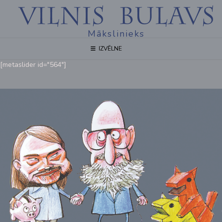
Mākslinieks
IZVĒLNE
[metaslider id="564"]