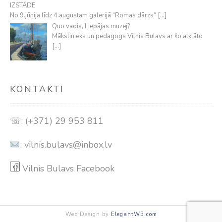
IZSTĀDE
No 9.jūnija līdz 4.augustam galerijā “Romas dārzs”
[…]
Quo vadis, Liepājas muzej?
Mākslinieks un pedagogs Vilnis Bulavs ar šo atklāto
[…]
KONTAKTI
☏: (+371) 29 953 811
:
vilnis.bulavs@inbox.lv
Vilnis Bulavs Facebook
Web Design by
ElegantW3.com