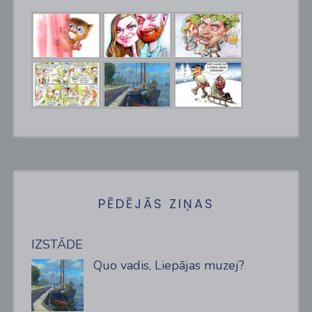
PĒDĒJĀS ZIŅAS
IZSTĀDE
Quo vadis, Liepājas muzej?