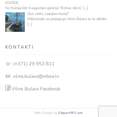
IZSTĀDE
No 9.jūnija līdz 4.augustam galerijā “Romas dārzs”
[…]
Quo vadis, Liepājas muzej?
Mākslinieks un pedagogs Vilnis Bulavs ar šo atklāto
[…]
KONTAKTI
☏: (+371) 29 953 811
:
vilnis.bulavs@inbox.lv
Vilnis Bulavs Facebook
Web Design by
ElegantW3.com