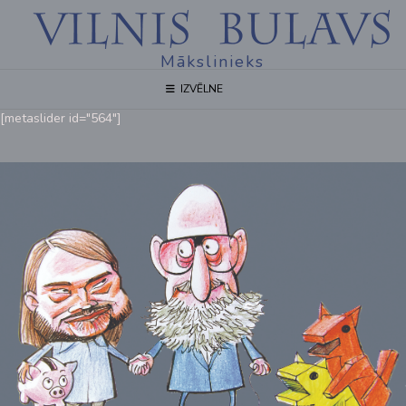
Mākslinieks
IZVĒLNE
[metaslider id="564"]