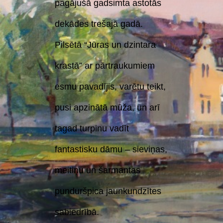
pagājušā gadsimta astotās
dekādes trešajā gadā.
Pilsētā “Jūras un dzintara
krastā” ar pārtraukumiem
esmu pavadījis, varētu teikt,
pusi apzinātā mūža, un arī
tagad turpinu vadīt
fantastisku dāmu – sieviņas,
meitiņu un šarmantas
punduršpica jaunkundzītes
sabiedrībā.