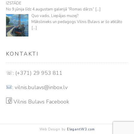
IZSTĀDE
No 9.jūnija līdz 4.augustam galerijā “Romas dārzs”
[…]
Quo vadis, Liepājas muzej?
Mākslinieks un pedagogs Vilnis Bulavs ar šo atklāto
[…]
KONTAKTI
☏: (+371) 29 953 811
:
vilnis.bulavs@inbox.lv
Vilnis Bulavs Facebook
Web Design by
ElegantW3.com