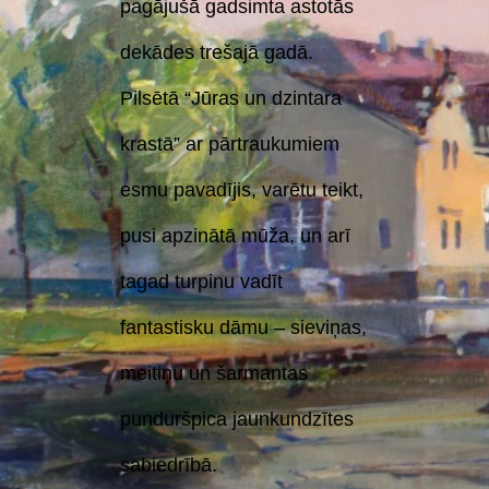
pagājušā gadsimta astotās
dekādes trešajā gadā.
Pilsētā “Jūras un dzintara
krastā” ar pārtraukumiem
esmu pavadījis, varētu teikt,
pusi apzinātā mūža, un arī
tagad turpinu vadīt
fantastisku dāmu – sieviņas,
meitiņu un šarmantas
punduršpica jaunkundzītes
sabiedrībā.