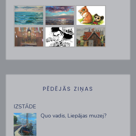
PĒDĒJĀS ZIŅAS
IZSTĀDE
Quo vadis, Liepājas muzej?