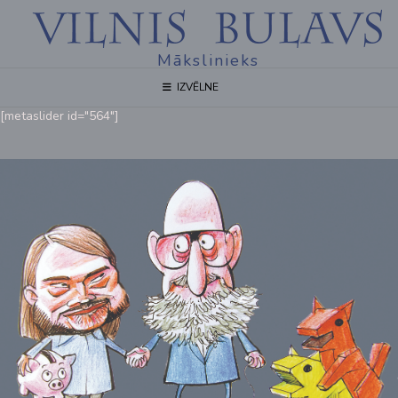
Mākslinieks
IZVĒLNE
[metaslider id="564"]