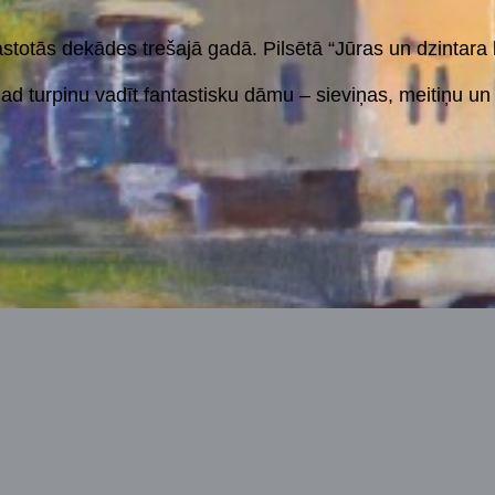
totās dekādes trešajā gadā. Pilsētā “Jūras un dzintara
agad turpinu vadīt fantastisku dāmu – sieviņas, meitiņu 