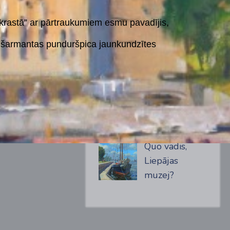
 krastā” ar pārtraukumiem esmu pavadījis,
un šarmantas punduršpica jaunkundzītes
PĒDĒJĀS ZIŅAS
IZSTĀDE
Quo vadis,
Liepājas
muzej?