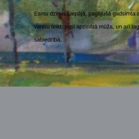
Esmu dzimis Liepājā, pagājušā gadsimta as
varētu teikt, pusi apzinātā mūža, un arī t
sabiedrībā.