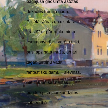
pagājušā gadsimta astotās
dekādes trešajā gadā.
Pilsētā “Jūras un dzintara
krastā” ar pārtraukumiem
esmu pavadījis, varētu teikt,
pusi apzinātā mūža, un arī
tagad turpinu vadīt
fantastisku dāmu – sieviņas,
meitiņu un šarmantas
punduršpica jaunkundzītes
sabiedrībā.