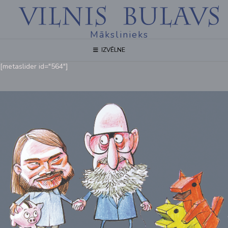
Mākslinieks
IZVĒLNE
[metaslider id="564"]