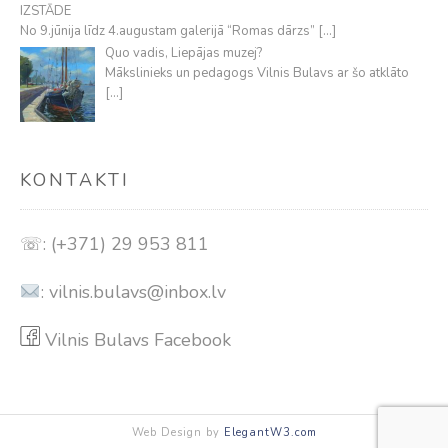
IZSTĀDE
No 9.jūnija līdz 4.augustam galerijā “Romas dārzs”
[…]
Quo vadis, Liepājas muzej?
Mākslinieks un pedagogs Vilnis Bulavs ar šo atklāto
[…]
KONTAKTI
☏: (+371) 29 953 811
:
vilnis.bulavs@inbox.lv
Vilnis Bulavs Facebook
Web Design by
ElegantW3.com