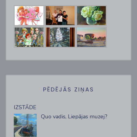
PĒDĒJĀS ZIŅAS
IZSTĀDE
Quo vadis, Liepājas muzej?