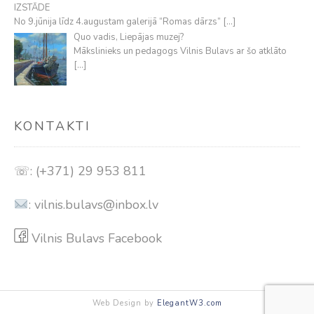
IZSTĀDE
No 9.jūnija līdz 4.augustam galerijā “Romas dārzs”
[…]
Quo vadis, Liepājas muzej?
Mākslinieks un pedagogs Vilnis Bulavs ar šo atklāto
[…]
KONTAKTI
☏: (+371) 29 953 811
:
vilnis.bulavs@inbox.lv
Vilnis Bulavs Facebook
Web Design by
ElegantW3.com