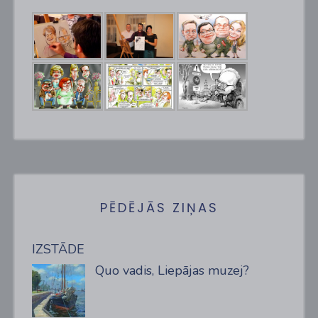
PĒDĒJĀS ZIŅAS
IZSTĀDE
Quo vadis, Liepājas muzej?