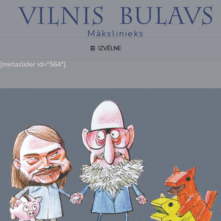
Mākslinieks
IZVĒLNE
[metaslider id="564"]