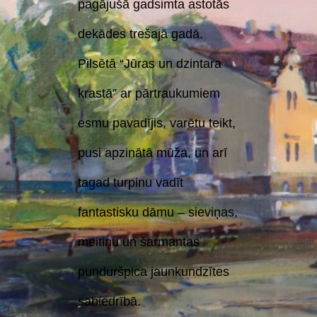
pagājušā gadsimta astotās
dekādes trešajā gadā.
Pilsētā “Jūras un dzintara
krastā” ar pārtraukumiem
esmu pavadījis, varētu teikt,
pusi apzinātā mūža, un arī
tagad turpinu vadīt
fantastisku dāmu – sieviņas,
meitiņu un šarmantas
punduršpica jaunkundzītes
sabiedrībā.