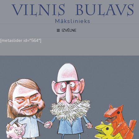
Mākslinieks
IZVĒLNE
[metaslider id="564"]