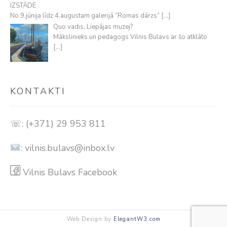
IZSTĀDE
No 9.jūnija līdz 4.augustam galerijā “Romas dārzs”
[…]
Quo vadis, Liepājas muzej?
Mākslinieks un pedagogs Vilnis Bulavs ar šo atklāto
[…]
KONTAKTI
☏: (+371) 29 953 811
:
vilnis.bulavs@inbox.lv
Vilnis Bulavs Facebook
Web Design by
ElegantW3.com