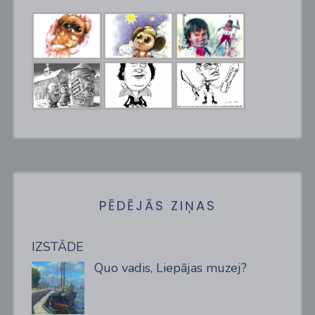
PĒDĒJĀS ZIŅAS
IZSTĀDE
Quo vadis, Liepājas muzej?