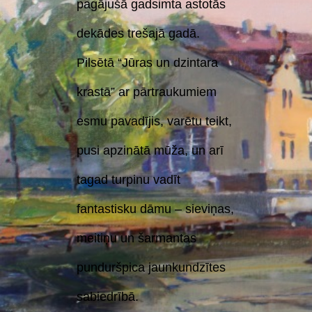
pagājušā gadsimta astotās
dekādes trešajā gadā.
Pilsētā “Jūras un dzintara
krastā” ar pārtraukumiem
esmu pavadījis, varētu teikt,
pusi apzinātā mūža, un arī
tagad turpinu vadīt
fantastisku dāmu – sieviņas,
meitiņu un šarmantas
punduršpica jaunkundzītes
sabiedrībā.