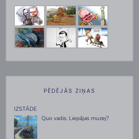
PĒDĒJĀS ZIŅAS
IZSTĀDE
Quo vadis, Liepājas muzej?