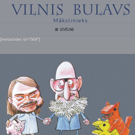
Mākslinieks
IZVĒLNE
[metaslider id="564"]