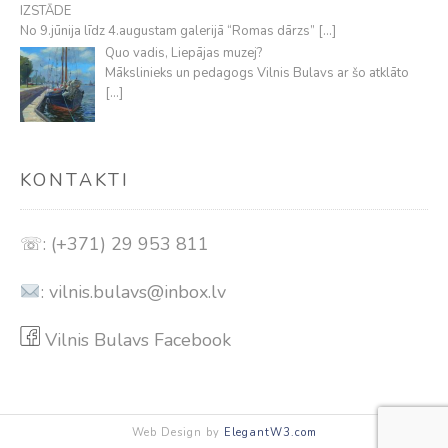
IZSTĀDE
No 9.jūnija līdz 4.augustam galerijā “Romas dārzs”
[…]
Quo vadis, Liepājas muzej?
Mākslinieks un pedagogs Vilnis Bulavs ar šo atklāto
[…]
KONTAKTI
☏: (+371) 29 953 811
:
vilnis.bulavs@inbox.lv
Vilnis Bulavs Facebook
Web Design by
ElegantW3.com