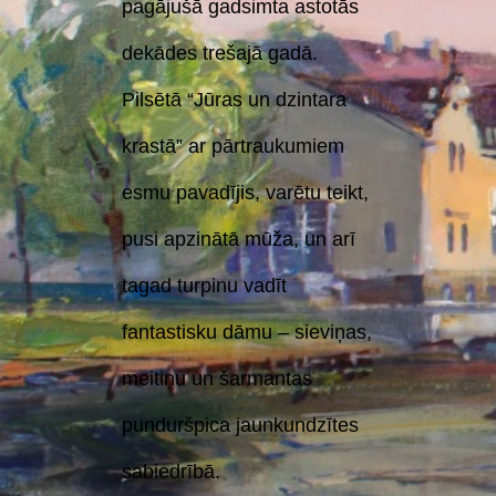
pagājušā gadsimta astotās
dekādes trešajā gadā.
Pilsētā “Jūras un dzintara
krastā” ar pārtraukumiem
esmu pavadījis, varētu teikt,
pusi apzinātā mūža, un arī
tagad turpinu vadīt
fantastisku dāmu – sieviņas,
meitiņu un šarmantas
punduršpica jaunkundzītes
sabiedrībā.