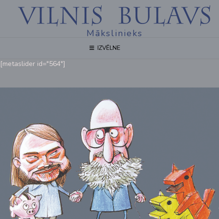
Mākslinieks
IZVĒLNE
[metaslider id="564"]