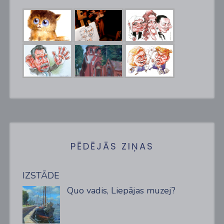
PĒDĒJĀS ZIŅAS
IZSTĀDE
Quo vadis, Liepājas muzej?