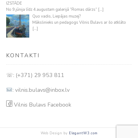
IZSTĀDE
No 9.jūnija līdz 4.augustam galerijā “Romas dārzs”
[…]
Quo vadis, Liepājas muzej?
Mākslinieks un pedagogs Vilnis Bulavs ar šo atklāto
[…]
KONTAKTI
☏: (+371) 29 953 811
:
vilnis.bulavs@inbox.lv
Vilnis Bulavs Facebook
Web Design by
ElegantW3.com