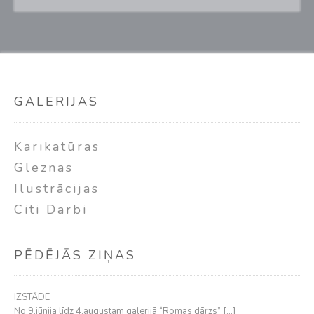
GALERIJAS
Karikatūras
Gleznas
Ilustrācijas
Citi Darbi
PĒDĒJĀS ZIŅAS
IZSTĀDE
No 9.jūnija līdz 4.augustam galerijā “Romas dārzs”
[…]