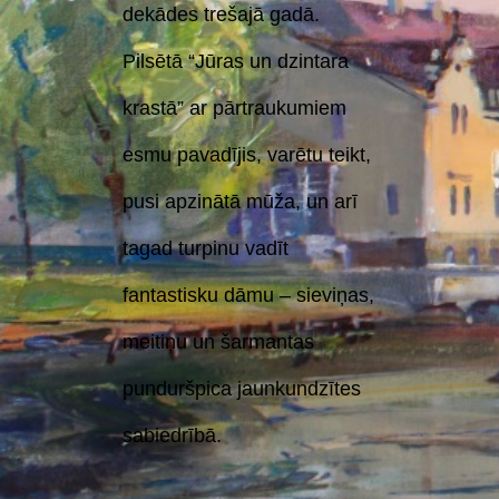
dekādes trešajā gadā.
Pilsētā “Jūras un dzintara
krastā” ar pārtraukumiem
esmu pavadījis, varētu teikt,
pusi apzinātā mūža, un arī
tagad turpinu vadīt
fantastisku dāmu – sieviņas,
meitiņu un šarmantas
punduršpica jaunkundzītes
sabiedrībā.