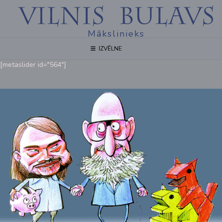
Mākslinieks
IZVĒLNE
[metaslider id="564"]