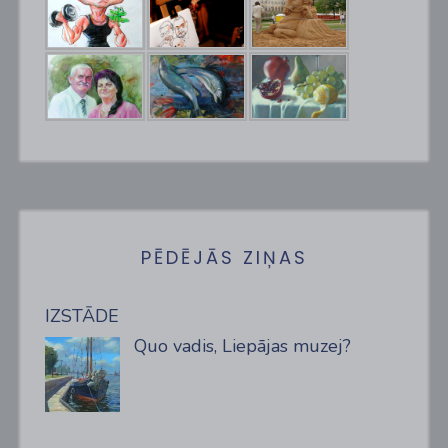
PĒDĒJĀS ZIŅAS
IZSTĀDE
Quo vadis, Liepājas muzej?