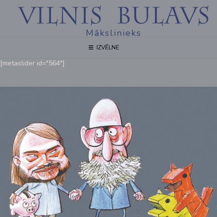
Mākslinieks
IZVĒLNE
[metaslider id="564"]