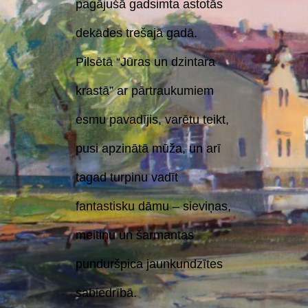
pagājušā gadsimta astotās
dekādes trešajā gadā.
Pilsētā “Jūras un dzintara
krastā” ar pārtraukumiem
esmu pavadījis, varētu teikt,
pusi apzinātā mūža, un arī
tagad turpinu vadīt
fantastisku dāmu – sieviņas,
meitiņu un šarmantas
punduršpica jaunkundzītes
sabiedrībā.