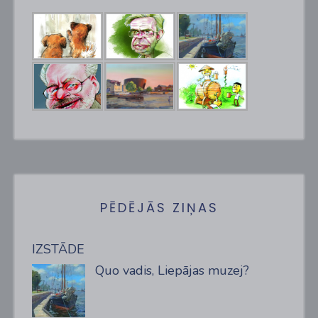
PĒDĒJĀS ZIŅAS
IZSTĀDE
Quo vadis, Liepājas muzej?