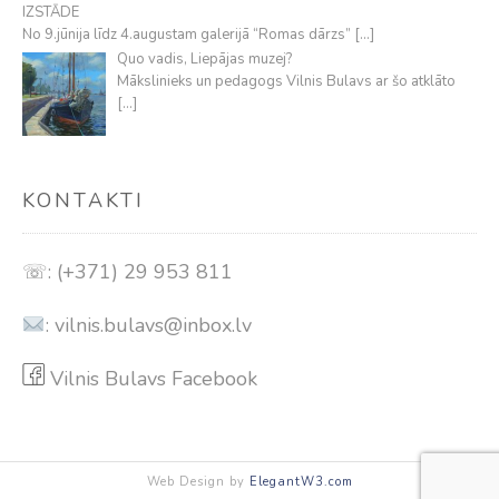
IZSTĀDE
No 9.jūnija līdz 4.augustam galerijā “Romas dārzs”
[…]
Quo vadis, Liepājas muzej?
Mākslinieks un pedagogs Vilnis Bulavs ar šo atklāto
[…]
KONTAKTI
☏: (+371) 29 953 811
:
vilnis.bulavs@inbox.lv
Vilnis Bulavs Facebook
Web Design by
ElegantW3.com