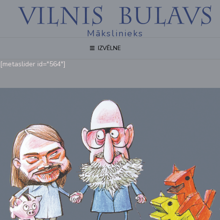
Mākslinieks
IZVĒLNE
[metaslider id="564"]