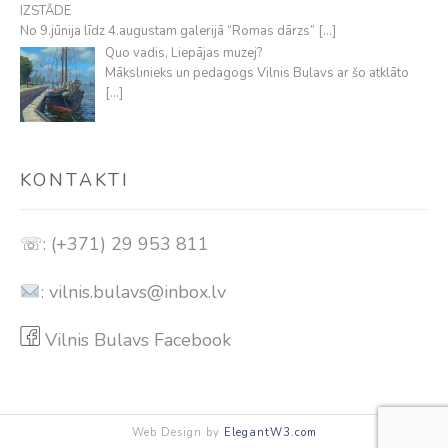
IZSTĀDE
No 9.jūnija līdz 4.augustam galerijā “Romas dārzs”
[…]
Quo vadis, Liepājas muzej?
Mākslinieks un pedagogs Vilnis Bulavs ar šo atklāto
[…]
KONTAKTI
☏: (+371) 29 953 811
:
vilnis.bulavs@inbox.lv
Vilnis Bulavs Facebook
Web Design by
ElegantW3.com