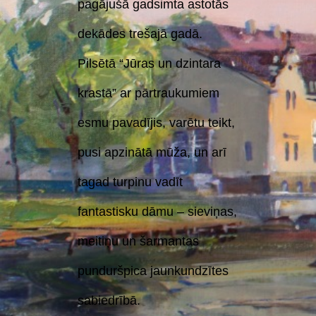
pagājušā gadsimta astotās
dekādes trešajā gadā.
Pilsētā “Jūras un dzintara
krastā” ar pārtraukumiem
esmu pavadījis, varētu teikt,
pusi apzinātā mūža, un arī
tagad turpinu vadīt
fantastisku dāmu – sieviņas,
meitiņu un šarmantas
punduršpica jaunkundzītes
sabiedrībā.