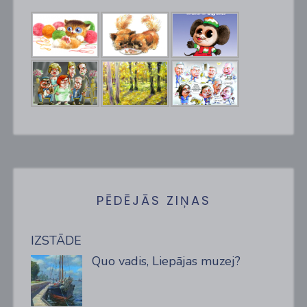
PĒDĒJĀS ZIŅAS
IZSTĀDE
Quo vadis, Liepājas muzej?