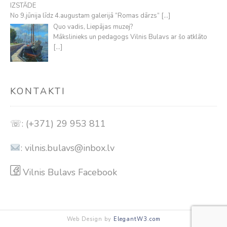
IZSTĀDE
No 9.jūnija līdz 4.augustam galerijā “Romas dārzs”
[…]
Quo vadis, Liepājas muzej?
Mākslinieks un pedagogs Vilnis Bulavs ar šo atklāto
[…]
KONTAKTI
☏: (+371) 29 953 811
:
vilnis.bulavs@inbox.lv
Vilnis Bulavs Facebook
Web Design by
ElegantW3.com