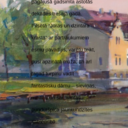
pagājušā gadsimta astotās
dekādes trešajā gadā.
Pilsētā “Jūras un dzintara
krastā” ar pārtraukumiem
esmu pavadījis, varētu teikt,
pusi apzinātā mūža, un arī
tagad turpinu vadīt
fantastisku dāmu – sieviņas,
meitiņu un šarmantas
punduršpica jaunkundzītes
sabiedrībā.