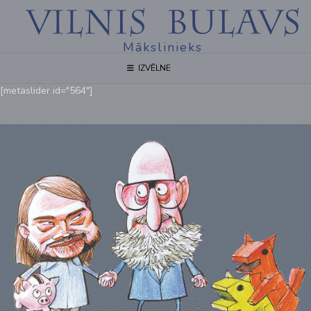
Mākslinieks
IZVĒLNE
[metaslider id="564"]