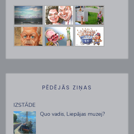
PĒDĒJĀS ZIŅAS
IZSTĀDE
Quo vadis, Liepājas muzej?