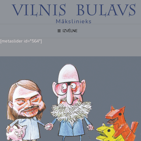
Mākslinieks
IZVĒLNE
[metaslider id="564"]