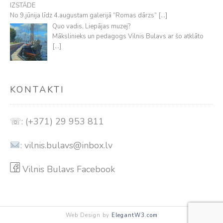
IZSTĀDE
No 9.jūnija līdz 4.augustam galerijā “Romas dārzs”
[…]
Quo vadis, Liepājas muzej?
Mākslinieks un pedagogs Vilnis Bulavs ar šo atklāto
[…]
KONTAKTI
☏: (+371) 29 953 811
:
vilnis.bulavs@inbox.lv
Vilnis Bulavs Facebook
Web Design by
ElegantW3.com