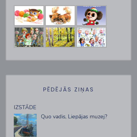
PĒDĒJĀS ZIŅAS
IZSTĀDE
Quo vadis, Liepājas muzej?