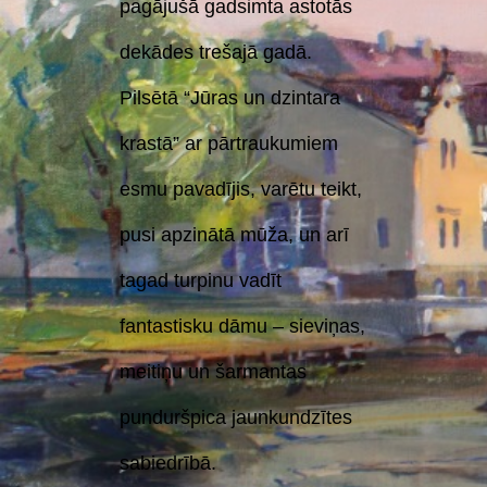
pagājušā gadsimta astotās
dekādes trešajā gadā.
Pilsētā “Jūras un dzintara
krastā” ar pārtraukumiem
esmu pavadījis, varētu teikt,
pusi apzinātā mūža, un arī
tagad turpinu vadīt
fantastisku dāmu – sieviņas,
meitiņu un šarmantas
punduršpica jaunkundzītes
sabiedrībā.