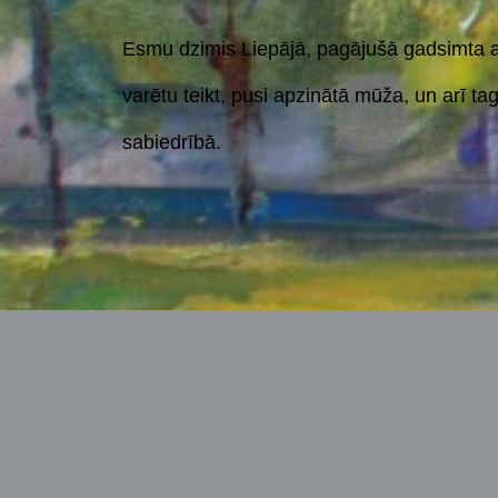
Esmu dzimis Liepājā, pagājušā gadsimta as
varētu teikt, pusi apzinātā mūža, un arī t
sabiedrībā.