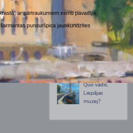
 krastā” ar pārtraukumiem esmu pavadījis,
un šarmantas punduršpica jaunkundzītes
PĒDĒJĀS ZIŅAS
IZSTĀDE
Quo vadis,
Liepājas
muzej?