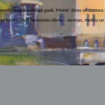
totās dekādes trešajā gadā. Pilsētā “Jūras un dzintara
agad turpinu vadīt fantastisku dāmu – sieviņas, meitiņu 