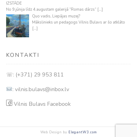
IZSTĀDE
No 9.jūnija līdz 4.augustam galerijā “Romas dārzs”
[…]
Quo vadis, Liepājas muzej?
Mākslinieks un pedagogs Vilnis Bulavs ar šo atklāto
[…]
KONTAKTI
☏: (+371) 29 953 811
:
vilnis.bulavs@inbox.lv
Vilnis Bulavs Facebook
Web Design by
ElegantW3.com