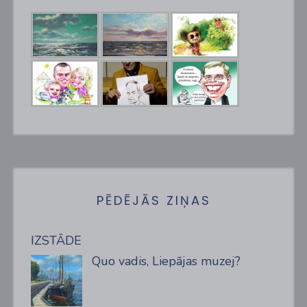
PĒDĒJĀS ZIŅAS
IZSTĀDE
Quo vadis, Liepājas muzej?