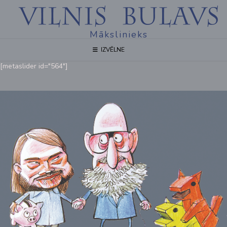
Mākslinieks
IZVĒLNE
[metaslider id="564"]