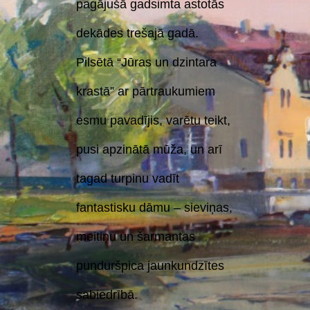
pagājušā gadsimta astotās
dekādes trešajā gadā.
Pilsētā “Jūras un dzintara
krastā” ar pārtraukumiem
esmu pavadījis, varētu teikt,
pusi apzinātā mūža, un arī
tagad turpinu vadīt
fantastisku dāmu – sieviņas,
meitiņu un šarmantas
punduršpica jaunkundzītes
sabiedrībā.