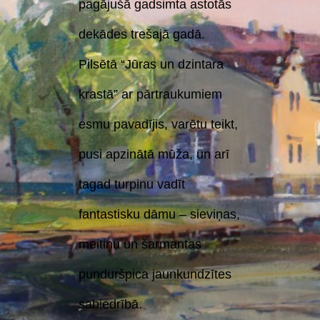
pagājušā gadsimta astotās
dekādes trešajā gadā.
Pilsētā “Jūras un dzintara
krastā” ar pārtraukumiem
esmu pavadījis, varētu teikt,
pusi apzinātā mūža, un arī
tagad turpinu vadīt
fantastisku dāmu – sieviņas,
meitiņu un šarmantas
punduršpica jaunkundzītes
sabiedrībā.