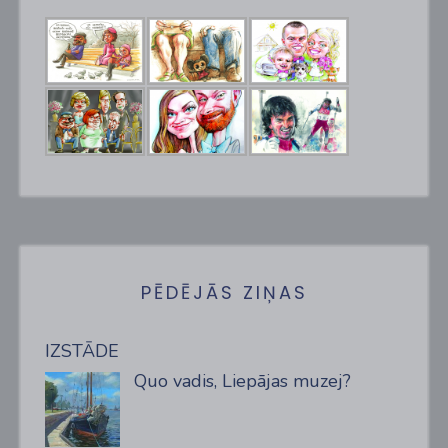
PĒDĒJĀS ZIŅAS
IZSTĀDE
Quo vadis, Liepājas muzej?