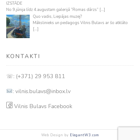
IZSTĀDE
No 9.jūnija līdz 4.augustam galerijā “Romas dārzs”
[…]
Quo vadis, Liepājas muzej?
Mākslinieks un pedagogs Vilnis Bulavs ar šo atklāto
[…]
KONTAKTI
☏: (+371) 29 953 811
:
vilnis.bulavs@inbox.lv
Vilnis Bulavs Facebook
Web Design by
ElegantW3.com