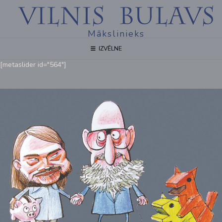
Mākslinieks
IZVĒLNE
[metaslider id="564"]